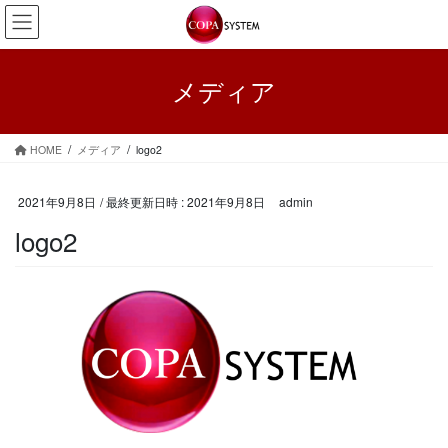
コ
ナ
ン
ビ
テ
ゲ
ン
ー
メディア
ツ
シ
へ
ョ
ス
ン
HOME
メディア
logo2
キ
に
ッ
移
プ
動
2021年9月8日
/ 最終更新日時 :
2021年9月8日
admin
logo2